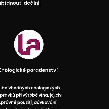
abídnout ideální
Enologické poradenství
lba vhodných enologických
ípravků při výrobě vína, jejich
správné použití, dávkování