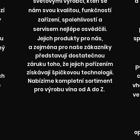
světovými výrobci, kteří se
a
zí
nám svou kvalitou, funkčností
y
zařízení, spolehlivostí a
servisem nejlépe osvědčili.
ou
Jejich produkty pro nás,
sp
a zejména pro naše zákazníky
ný
představují dostatečnou
záruku toho, že jejich pořízením
p
získávají špičkovou technologii.
ch
Nabízíme kompletní sortiment
e
vh
pro výrobu vína od A do Z.
ve
op