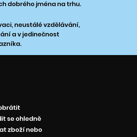
ich dobrého jména na trhu.
vaci, neustálé vzdělávání,
ání a v jedinečnost
azníka.
obrátit
it se ohledně
at zboží nebo