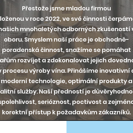
Přestože jsme mladou firmou
loženou v roce 2022, ve své činnosti čerpám
našich mnohaletých odborných zkušeností 
oboru. Smyslem naší práce je obchodně-
poradenská činnost, snažíme se pomáhat
ařům rozvíjet a zdokonalovat jejich dovedn
v procesu výroby vína. Přinášíme inovativní 
moderní technologie, optimální produkty a
alitní služby. Naší předností je důvěryhodno
spolehlivost, serióznost, poctivost a zejmén
korektní přístup k požadavkům zákazníků.