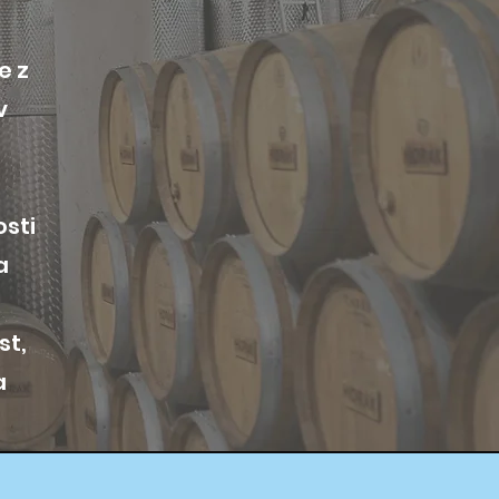
e z
v
osti
a
st,
a