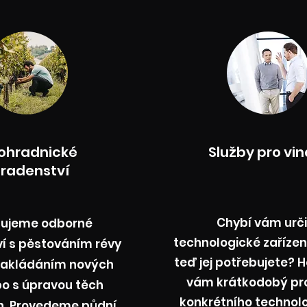
ohradnické
Služby pro vin
radenství
Chybí vám urči
tujeme odborné
technologické zařízen
í s pěstováním révy
teď jej potřebujete? H
 zakládáním nových
vám krátkodobý pr
bo s úpravou těch
konkrétního technol
ch. Provedeme půdní