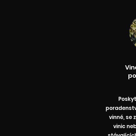
Vin
po
Posky
poradenstv
vinné, se
vinic ne
stávající