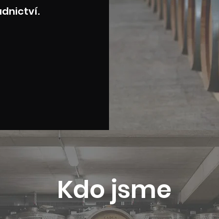
adnictví.
Kdo jsme