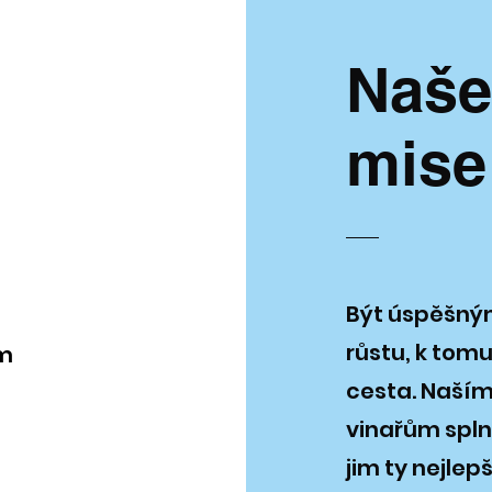
Naše
mise
Být úspěšný
růstu, k tomu
ím
cesta. Naším
vinařům splně
jim ty nejlep