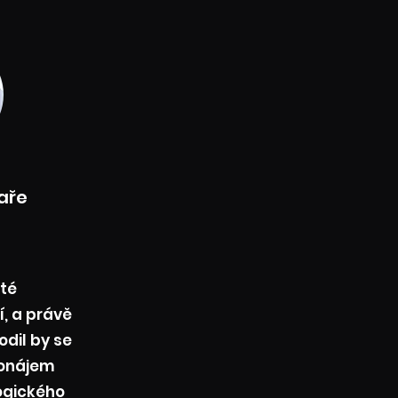
aře
té
í, a právě
odil by se
onájem
ogického