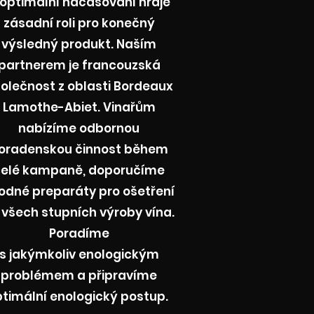
 optimální načasování hraje
zásadní roli pro konečný
výsledný produkt. Naším
partnerem je francouzská
olečnost z oblasti Bordeaux
Lamothe-Abiet. Vinařům
nabízíme odbornou
oradenskou činnost během
celé kampaně, doporučíme
odné preparáty pro ošetření
 všech stupních výroby vína.
Poradíme
s jakýmkoliv enologickým
problémem a připravíme
timální enologický postup.