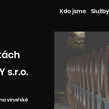
Kdo jsme
Služb
nkách
s.r.o.
na vinařské