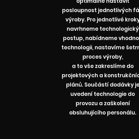
optimálně nastavit
posloupnost jednotlivých fá
výroby. Pro jednotlivé krok
navrhneme technologický
postup, nabídneme vhodn
technologii, nastavíme šetr
proces výroby,
a to vše zakreslíme do
projektových a konstrukční
plánů. Součástí dodávky j
uvedení technologie do
provozu a zaškolení
obsluhujícího personálu.