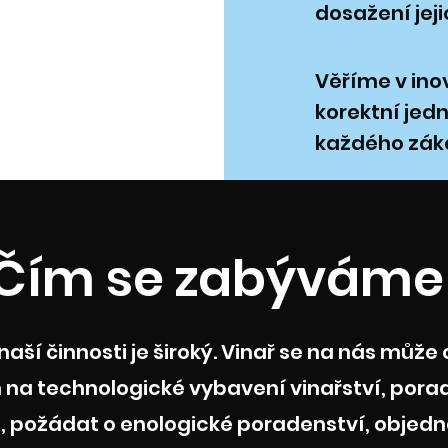
dosažení jej
Věříme v ino
korektní jedn
každého zák
Čím se zabýváme
aší činnosti je široký. Vinař se na nás může 
na technologické vybavení vinařství, porad
, požádat o enologické poradenství, objedn