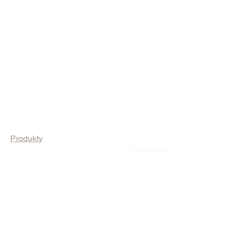
Domů
All Products
Procházet podle
Produkty
Produkty
0 produktů